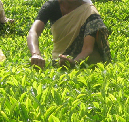
சிறப்புத் திட்டம்
கிராம தொழில்
முனைவோர் திட்ட
மஹிலா கிசான்
சசக்திகரன் ப