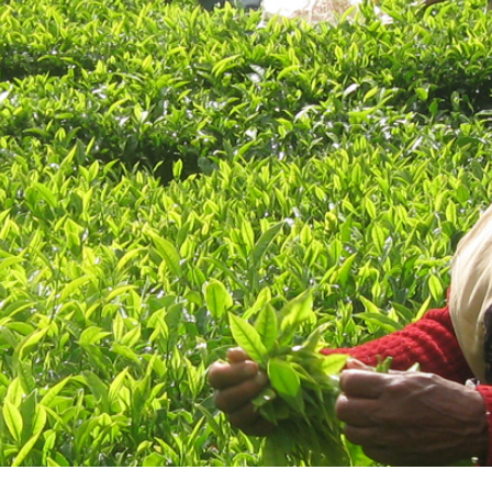
வழிகாட்டுதல்கள்
RTI -PIO A&A
ம்
பாத்திரங்கள் மற்றும்
பொறுப்புகள்
ரியோஜனா
வேலை விவரம்