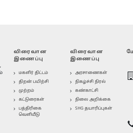
ும் தன்னார் வலர்களின்
மையம் (TNVRC)
விரைவான
விரைவான
மே
இணைப்பு
இணைப்பு
,
ம்
மகளிர் திட்டம்
அரசாணைகள்
திறன் பயிற்சி
நிகழ்ச்சி நிரல்
முற்றம்
கண்காட்சி
கட்டுரைகள்
நிலை அறிக்கை
பத்திரிகை
SHG தயாரிப்புகள்
வெளியீடு