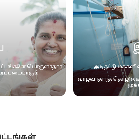
ை
திட்டங்களே பொருளாதார
அடிதட்டு மக்களி
டிப்படையாகும்.
வாழ்வாதாரத் தொழில்க
ட்டங்கள்