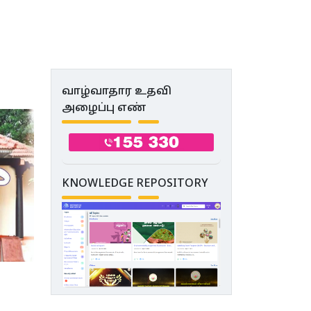
யோஜனா
வாழ்வாதார உதவி
அழைப்பு எண்
KNOWLEDGE REPOSITORY