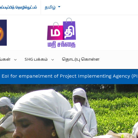
தமிழ்
ைப்படிப்பித் தொழில்நுட்பம்
்கள்
SHG பக்கம்
தொடர்பு கொள்ள
lment of Project Implementing Agency (PIAs) under DD
றம்
வெற்றிக் கதைகள்
ந்துரை இணைப்புகள்
SHG அமைப்பு
IVES
SHG தயாரிப்புகள்