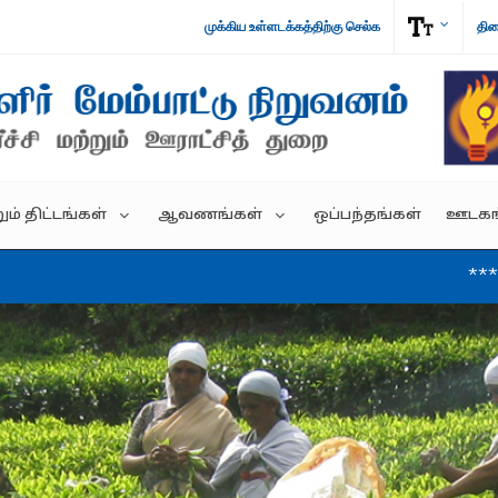
முக்கிய உள்ளடக்கத்திற்கு செல்க
திர
ம் திட்டங்கள்
ஆவணங்கள்
ஒப்பந்தங்கள்
ஊடகங
*** EoI for empane
குடிமக்கள் படிவங்கள்
முற்
ில ஊரக
காப்பகங்கள்
பரி
்கம்
கொள்கை குறிப்பு
ARCH
புற
அரசாணைகள்
்கம்
செய்யகுரு கூட்ட ஆணை