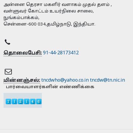
அன்னை தெரசா மகளிர் வளாகம் முதல் தளம் ,
வள்ளுவர் கோட்டம் உயர்நிலை சாலை,
நுங்கம்பாக்கம்,
சென்னை-600 034,தமிழ்நாடு, இந்தியா.
தொலைபேசி:
91-44-28173412
மின்னஞ்சல்:
tncdwho@yahoo.co.in
tncdw@tn.nic.in
பார்வையாளர்களின் எண்ணிக்கை