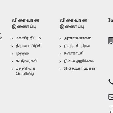
விரைவான
விரைவான
மே
இணைப்பு
இணைப்பு
,
ம்
மகளிர் திட்டம்
அரசாணைகள்
திறன் பயிற்சி
நிகழ்ச்சி நிரல்
முற்றம்
கண்காட்சி
கட்டுரைகள்
நிலை அறிக்கை
பத்திரிகை
SHG தயாரிப்புகள்
வெளியீடு
ப
எ