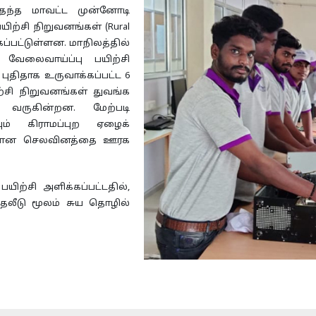
்தந்த மாவட்ட முன்னோடி
வழிகாட்டுதல்கள்
ற்சி நிறுவனங்கள் (Rural
RTI -PIO A&A
க்கப்பட்டுள்ளன. மாநிலத்தில்
வேலைவாய்ப்பு பயிற்சி
ம்
பாத்திரங்கள் மற்றும்
புதிதாக உருவாக்கப்பட்ட 6
பொறுப்புகள்
்சி நிறுவனங்கள் துவங்க
ரியோஜனா
வேலை விவரம்
 வருகின்றன. மேற்படி
ும் கிராமப்புற ஏழைக்
சிக்கான செலவினத்தை ஊரக
பயிற்சி அளிக்கப்பட்டதில்,
ுதலீடு மூலம் சுய தொழில்