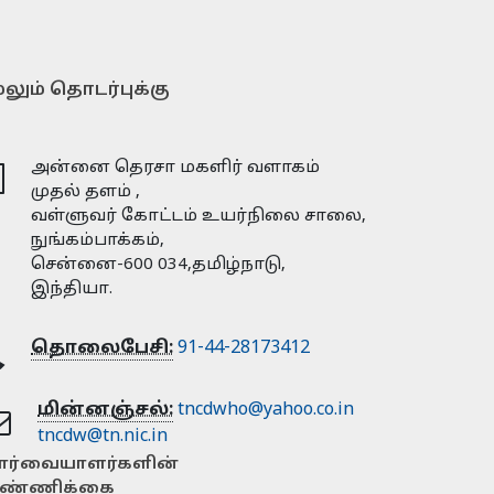
லும் தொடர்புக்கு
அன்னை தெரசா மகளிர் வளாகம்
முதல் தளம் ,
வள்ளுவர் கோட்டம் உயர்நிலை சாலை,
நுங்கம்பாக்கம்,
சென்னை-600 034,தமிழ்நாடு,
இந்தியா.
தொலைபேசி:
91-44-28173412
மின்னஞ்சல்:
tncdwho@yahoo.co.in
tncdw@tn.nic.in
ார்வையாளர்களின்
ண்ணிக்கை