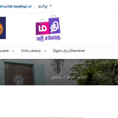
தமிழ்
ைப்படிப்பித் தொழில்நுட்பம்
்கள்
SHG பக்கம்
தொடர்பு கொள்ள
றம்
வெற்றிக் கதைகள்
முகப்பு
திறன் பயிற்சி
ந்துரை இணைப்புகள்
SHG அமைப்பு
IVES
SHG தயாரிப்புகள்