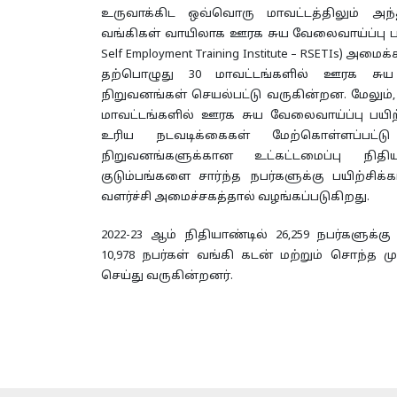
உருவாக்கிட ஒவ்வொரு மாவட்டத்திலும் அந
சிறப்புத் திட்டம்
வங்கிகள் வாயிலாக ஊரக சுய வேலைவாய்ப்பு பயி
Self Employment Training Institute – RSETIs) அமை
கிராம தொழில்
தற்பொழுது 30 மாவட்டங்களில் ஊரக சுய 
முனைவோர் திட்ட
நிறுவனங்கள் செயல்பட்டு வருகின்றன. மேலும், 
மஹிலா கிசான்
மாவட்டங்களில் ஊரக சுய வேலைவாய்ப்பு பயிற
சசக்திகரன் ப
உரிய நடவடிக்கைகள் மேற்கொள்ளப்பட்டு
நிறுவனங்களுக்கான உட்கட்டமைப்பு நிதிய
குடும்பங்களை சார்ந்த நபர்களுக்கு பயிற்
வளர்ச்சி அமைச்சகத்தால் வழங்கப்படுகிறது.
2022-23 ஆம் நிதியாண்டில் 26,259 நபர்களுக்கு 
10,978 நபர்கள் வங்கி கடன் மற்றும் சொந்த ம
செய்து வருகின்றனர்.