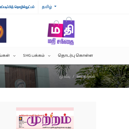
தமிழ்
ைப்படிப்பித் தொழில்நுட்பம்
்கள்
SHG பக்கம்
தொடர்பு கொள்ள
முகப்பு
ஊடகங்கள்
றம்
வெற்றிக் கதைகள்
ந்துரை இணைப்புகள்
SHG அமைப்பு
IVES
SHG தயாரிப்புகள்