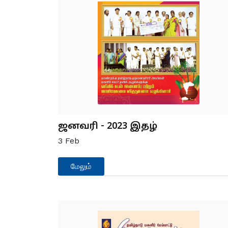
சிறப்புத் திட்டம்
கிராம தொழில்
முனைவோர் திட்ட
மஹிலா கிசான்
சசக்திகரன் ப
ஜனவரி - 2023 இதழ்
3
Feb
மேலும்