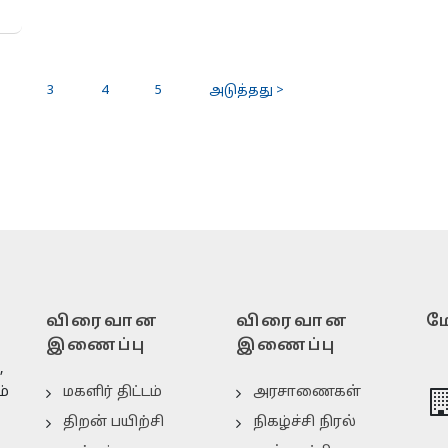
3
4
5
அடுத்தது >
விரைவான
விரைவான
மே
இணைப்பு
இணைப்பு
,
ம்
மகளிர் திட்டம்
அரசாணைகள்
திறன் பயிற்சி
நிகழ்ச்சி நிரல்