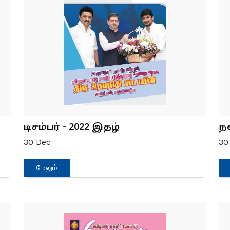
வழிகாட்டுதல்கள்
RTI -PIO A&A
ம்
பாத்திரங்கள் மற்றும்
பொறுப்புகள்
ரியோஜனா
வேலை விவரம்
டிசம்பர் - 2022 இதழ்
நவ
30
Dec
3
மேலும்