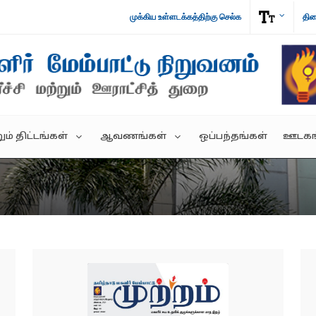
முக்கிய உள்ளடக்கத்திற்கு செல்க
திர
ம் திட்டங்கள்
ஆவணங்கள்
ஒப்பந்தங்கள்
ஊடகங
குடிமக்கள் படிவங்கள்
முற்
ில ஊரக
காப்பகங்கள்
பரி
்கம்
கொள்கை குறிப்பு
ARCH
புற
அரசாணைகள்
்கம்
செய்யகுரு கூட்ட ஆணை