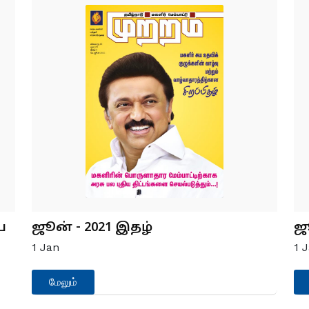
ய
ஜூன் - 2021 இதழ்
ஜ
1
Jan
1
J
மேலும்