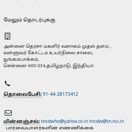
மேலும் தொடர்புக்கு
அன்னை தெரசா மகளிர் வளாகம் முதல் தளம் ,
வள்ளுவர் கோட்டம் உயர்நிலை சாலை,
நுங்கம்பாக்கம்,
சென்னை-600 034,தமிழ்நாடு, இந்தியா.
தொலைபேசி:
91-44-28173412
மின்னஞ்சல்:
tncdwho@yahoo.co.in
tncdw@tn.nic.in
பார்வையாளர்களின் எண்ணிக்கை