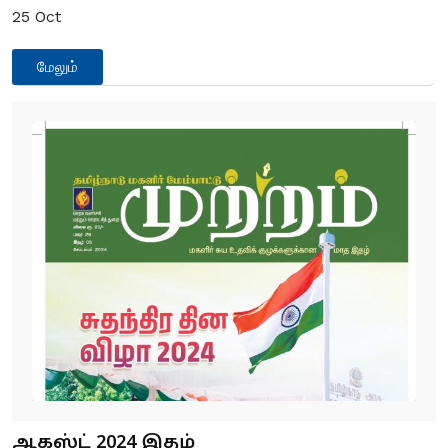
25
Oct
மேலும்
ஆகஸ்ட் 2024 இதழ்