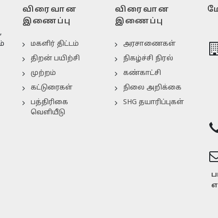
விரைவான
விரைவான
மே
இணைப்பு
இணைப்பு
,
ம்
மகளிர் திட்டம்
அரசாணைகள்
திறன் பயிற்சி
நிகழ்ச்சி நிரல்
முற்றம்
கண்காட்சி
கட்டுரைகள்
நிலை அறிக்கை
பத்திரிகை
SHG தயாரிப்புகள்
வெளியீடு
ப
எ