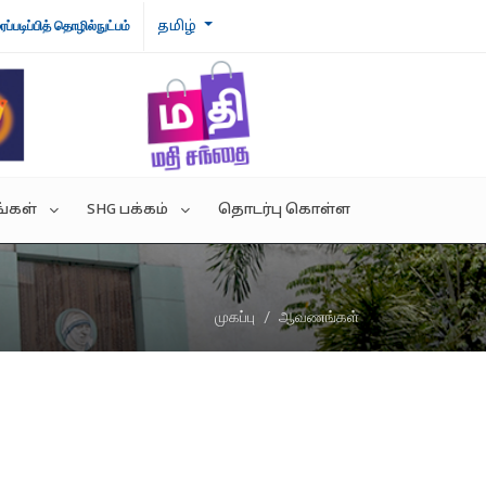
தமிழ்
ைப்படிப்பித் தொழில்நுட்பம்
்கள்
SHG பக்கம்
தொடர்பு கொள்ள
றம்
வெற்றிக் கதைகள்
முகப்பு
ஆவணங்கள்
ந்துரை இணைப்புகள்
SHG அமைப்பு
IVES
SHG தயாரிப்புகள்