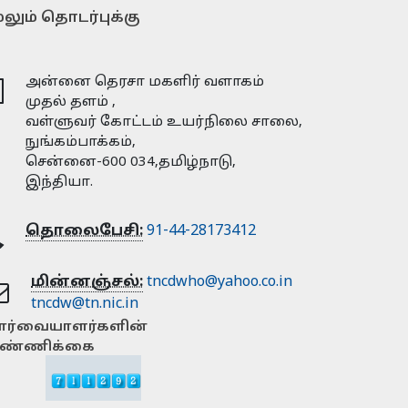
லும் தொடர்புக்கு
அன்னை தெரசா மகளிர் வளாகம்
முதல் தளம் ,
வள்ளுவர் கோட்டம் உயர்நிலை சாலை,
நுங்கம்பாக்கம்,
சென்னை-600 034,தமிழ்நாடு,
இந்தியா.
தொலைபேசி:
91-44-28173412
மின்னஞ்சல்:
tncdwho@yahoo.co.in
tncdw@tn.nic.in
ார்வையாளர்களின்
ண்ணிக்கை