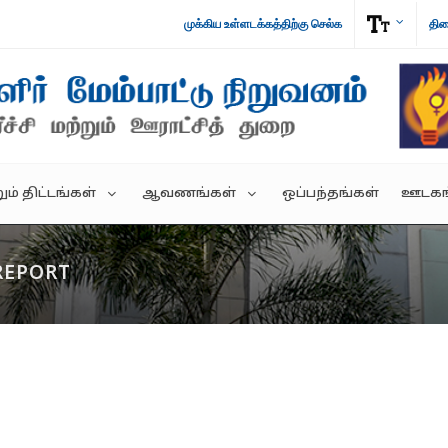
முக்கிய உள்ளடக்கத்திற்கு செல்க
திர
ம் திட்டங்கள்
ஆவணங்கள்
ஒப்பந்தங்கள்
ஊடகங
REPORT
குடிமக்கள் படிவங்கள்
முற்
ில ஊரக
காப்பகங்கள்
பரி
்கம்
கொள்கை குறிப்பு
ARCH
புற
அரசாணைகள்
்கம்
செய்யகுரு கூட்ட ஆணை